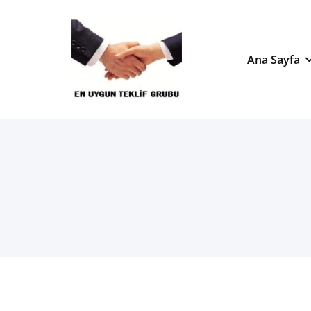
Skip
En Uygun Teklif Grubu –
to
content
Ana Sayfa