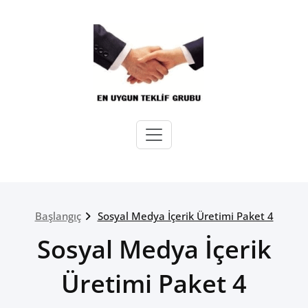
Skip
to
content
En Uygun Teklif Grubu –
Dijital Pazarlama ve Reklam
Ajansı
Başlangıç
Sosyal Medya İçerik Üretimi Paket 4
Sosyal Medya İçerik
Üretimi Paket 4